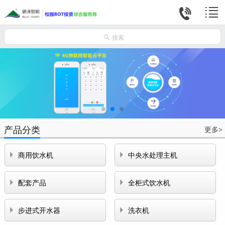



搜索
产品分类
更多
>


商用饮水机
中央水处理主机


配套产品
全柜式饮水机


步进式开水器
洗衣机