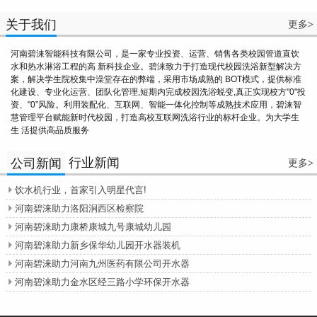
关于我们
更多
>
河南碧涞智能科技有限公司，是一家专业投资、运营、销售各类校园管道直饮
水和热水淋浴工程的高 新科技企业。碧涞致力于打造现代校园洗浴新型解决方
案，解决学生院校集中澡堂存在的弊端，采用市场成熟的 BOT模式，提供标准
化建设、专业化运营、团队化管理,短期内完成校园洗浴蜕变,真正实现校方"0"投
资、"0”风险。利用装配化、互联网、智能一体化控制等成熟技术应用，碧涞智
慧管理平台赋能新时代校园，打造高校互联网洗浴行业的标杆企业。为大学生
生 活提供高品质服务
行业新闻
公司新闻
更多
>
饮水机行业，首家引入明星代言!

河南碧涞助力洛阳涧西区检察院

河南碧涞助力康桥康城九号康城幼儿园

河南碧涞助力新乡保华幼儿园开水器装机

河南碧涞助力河南九州医药有限公司开水器

河南碧涞助力金水区经三路小学环保开水器
