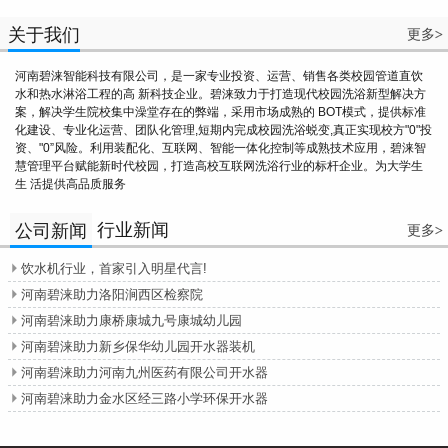
关于我们
更多
>
河南碧涞智能科技有限公司，是一家专业投资、运营、销售各类校园管道直饮
水和热水淋浴工程的高 新科技企业。碧涞致力于打造现代校园洗浴新型解决方
案，解决学生院校集中澡堂存在的弊端，采用市场成熟的 BOT模式，提供标准
化建设、专业化运营、团队化管理,短期内完成校园洗浴蜕变,真正实现校方"0"投
资、"0”风险。利用装配化、互联网、智能一体化控制等成熟技术应用，碧涞智
慧管理平台赋能新时代校园，打造高校互联网洗浴行业的标杆企业。为大学生
生 活提供高品质服务
行业新闻
公司新闻
更多
>
饮水机行业，首家引入明星代言!

河南碧涞助力洛阳涧西区检察院

河南碧涞助力康桥康城九号康城幼儿园

河南碧涞助力新乡保华幼儿园开水器装机

河南碧涞助力河南九州医药有限公司开水器

河南碧涞助力金水区经三路小学环保开水器
