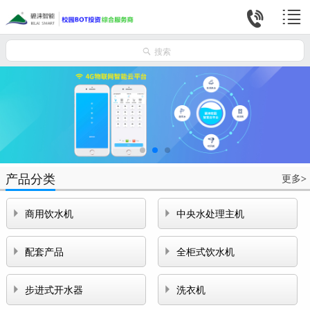



搜索
产品分类
更多
>


商用饮水机
中央水处理主机


配套产品
全柜式饮水机


步进式开水器
洗衣机