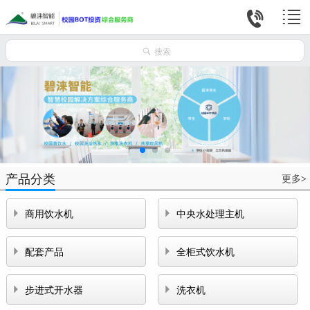



搜索
产品分类
更多
>


商用饮水机
中央水处理主机


配套产品
全柜式饮水机


步进式开水器
洗衣机