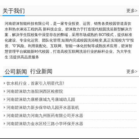
关于我们
更多
>
河南碧涞智能科技有限公司，是一家专业投资、运营、销售各类校园管道直饮
水和热水淋浴工程的高 新科技企业。碧涞致力于打造现代校园洗浴新型解决方
案，解决学生院校集中澡堂存在的弊端，采用市场成熟的 BOT模式，提供标准
化建设、专业化运营、团队化管理,短期内完成校园洗浴蜕变,真正实现校方"0"投
资、"0”风险。利用装配化、互联网、智能一体化控制等成熟技术应用，碧涞智
慧管理平台赋能新时代校园，打造高校互联网洗浴行业的标杆企业。为大学生
生 活提供高品质服务
行业新闻
公司新闻
更多
>
饮水机行业，首家引入明星代言!

河南碧涞助力洛阳涧西区检察院

河南碧涞助力康桥康城九号康城幼儿园

河南碧涞助力新乡保华幼儿园开水器装机

河南碧涞助力河南九州医药有限公司开水器

河南碧涞助力金水区经三路小学环保开水器
