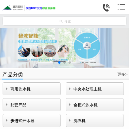



搜索
产品分类
更多
>


商用饮水机
中央水处理主机


配套产品
全柜式饮水机


步进式开水器
洗衣机