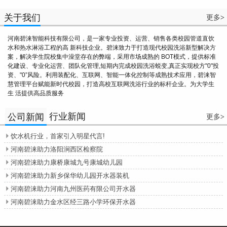
关于我们
更多
>
河南碧涞智能科技有限公司，是一家专业投资、运营、销售各类校园管道直饮
水和热水淋浴工程的高 新科技企业。碧涞致力于打造现代校园洗浴新型解决方
案，解决学生院校集中澡堂存在的弊端，采用市场成熟的 BOT模式，提供标准
化建设、专业化运营、团队化管理,短期内完成校园洗浴蜕变,真正实现校方"0"投
资、"0”风险。利用装配化、互联网、智能一体化控制等成熟技术应用，碧涞智
慧管理平台赋能新时代校园，打造高校互联网洗浴行业的标杆企业。为大学生
生 活提供高品质服务
行业新闻
公司新闻
更多
>
饮水机行业，首家引入明星代言!

河南碧涞助力洛阳涧西区检察院

河南碧涞助力康桥康城九号康城幼儿园

河南碧涞助力新乡保华幼儿园开水器装机

河南碧涞助力河南九州医药有限公司开水器

河南碧涞助力金水区经三路小学环保开水器
