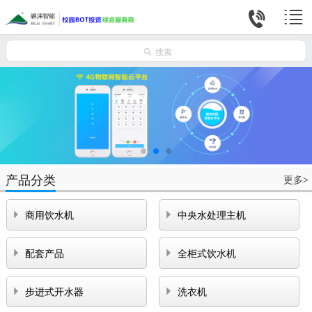



搜索
产品分类
更多
>


商用饮水机
中央水处理主机


配套产品
全柜式饮水机


步进式开水器
洗衣机