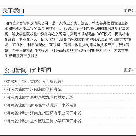
关于我们
更多
>
河南碧涞智能科技有限公司，是一家专业投资、运营、销售各类校园管道直饮
水和热水淋浴工程的高 新科技企业。碧涞致力于打造现代校园洗浴新型解决方
案，解决学生院校集中澡堂存在的弊端，采用市场成熟的 BOT模式，提供标准
化建设、专业化运营、团队化管理,短期内完成校园洗浴蜕变,真正实现校方"0"投
资、"0”风险。利用装配化、互联网、智能一体化控制等成熟技术应用，碧涞智
慧管理平台赋能新时代校园，打造高校互联网洗浴行业的标杆企业。为大学生
生 活提供高品质服务
行业新闻
公司新闻
更多
>
饮水机行业，首家引入明星代言!

河南碧涞助力洛阳涧西区检察院

河南碧涞助力康桥康城九号康城幼儿园

河南碧涞助力新乡保华幼儿园开水器装机

河南碧涞助力河南九州医药有限公司开水器

河南碧涞助力金水区经三路小学环保开水器
