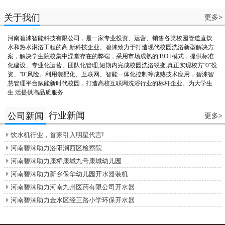
关于我们
更多
>
河南碧涞智能科技有限公司，是一家专业投资、运营、销售各类校园管道直饮
水和热水淋浴工程的高 新科技企业。碧涞致力于打造现代校园洗浴新型解决方
案，解决学生院校集中澡堂存在的弊端，采用市场成熟的 BOT模式，提供标准
化建设、专业化运营、团队化管理,短期内完成校园洗浴蜕变,真正实现校方"0"投
资、"0”风险。利用装配化、互联网、智能一体化控制等成熟技术应用，碧涞智
慧管理平台赋能新时代校园，打造高校互联网洗浴行业的标杆企业。为大学生
生 活提供高品质服务
行业新闻
公司新闻
更多
>
饮水机行业，首家引入明星代言!

河南碧涞助力洛阳涧西区检察院

河南碧涞助力康桥康城九号康城幼儿园

河南碧涞助力新乡保华幼儿园开水器装机

河南碧涞助力河南九州医药有限公司开水器

河南碧涞助力金水区经三路小学环保开水器
