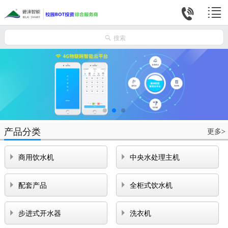



搜索
产品分类
更多
>


商用饮水机
中央水处理主机


配套产品
全柜式饮水机


步进式开水器
洗衣机