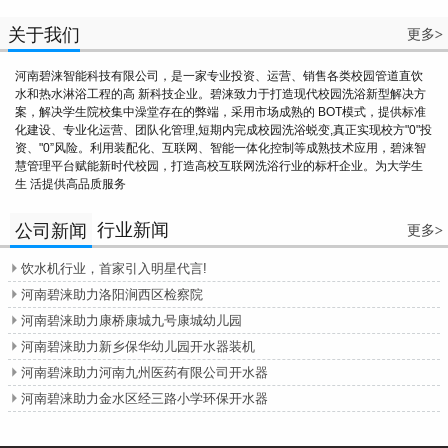
关于我们
更多
>
河南碧涞智能科技有限公司，是一家专业投资、运营、销售各类校园管道直饮
水和热水淋浴工程的高 新科技企业。碧涞致力于打造现代校园洗浴新型解决方
案，解决学生院校集中澡堂存在的弊端，采用市场成熟的 BOT模式，提供标准
化建设、专业化运营、团队化管理,短期内完成校园洗浴蜕变,真正实现校方"0"投
资、"0”风险。利用装配化、互联网、智能一体化控制等成熟技术应用，碧涞智
慧管理平台赋能新时代校园，打造高校互联网洗浴行业的标杆企业。为大学生
生 活提供高品质服务
行业新闻
公司新闻
更多
>
饮水机行业，首家引入明星代言!

河南碧涞助力洛阳涧西区检察院

河南碧涞助力康桥康城九号康城幼儿园

河南碧涞助力新乡保华幼儿园开水器装机

河南碧涞助力河南九州医药有限公司开水器

河南碧涞助力金水区经三路小学环保开水器
