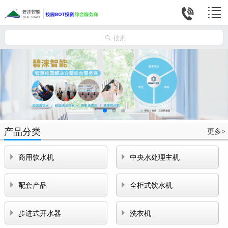



搜索
产品分类
更多
>


商用饮水机
中央水处理主机


配套产品
全柜式饮水机


步进式开水器
洗衣机