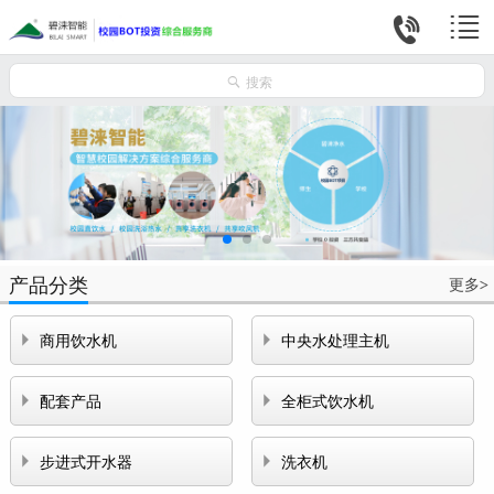



搜索
产品分类
更多
>


商用饮水机
中央水处理主机


配套产品
全柜式饮水机


步进式开水器
洗衣机