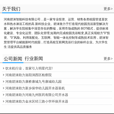
关于我们
更多
>
河南碧涞智能科技有限公司，是一家专业投资、运营、销售各类校园管道直饮
水和热水淋浴工程的高 新科技企业。碧涞致力于打造现代校园洗浴新型解决方
案，解决学生院校集中澡堂存在的弊端，采用市场成熟的 BOT模式，提供标准
化建设、专业化运营、团队化管理,短期内完成校园洗浴蜕变,真正实现校方"0"投
资、"0”风险。利用装配化、互联网、智能一体化控制等成熟技术应用，碧涞智
慧管理平台赋能新时代校园，打造高校互联网洗浴行业的标杆企业。为大学生
生 活提供高品质服务
行业新闻
公司新闻
更多
>
饮水机行业，首家引入明星代言!

河南碧涞助力洛阳涧西区检察院

河南碧涞助力康桥康城九号康城幼儿园

河南碧涞助力新乡保华幼儿园开水器装机

河南碧涞助力河南九州医药有限公司开水器

河南碧涞助力金水区经三路小学环保开水器
