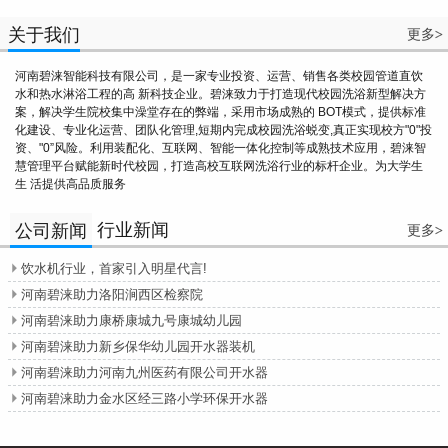
关于我们
更多
>
河南碧涞智能科技有限公司，是一家专业投资、运营、销售各类校园管道直饮
水和热水淋浴工程的高 新科技企业。碧涞致力于打造现代校园洗浴新型解决方
案，解决学生院校集中澡堂存在的弊端，采用市场成熟的 BOT模式，提供标准
化建设、专业化运营、团队化管理,短期内完成校园洗浴蜕变,真正实现校方"0"投
资、"0”风险。利用装配化、互联网、智能一体化控制等成熟技术应用，碧涞智
慧管理平台赋能新时代校园，打造高校互联网洗浴行业的标杆企业。为大学生
生 活提供高品质服务
行业新闻
公司新闻
更多
>
饮水机行业，首家引入明星代言!

河南碧涞助力洛阳涧西区检察院

河南碧涞助力康桥康城九号康城幼儿园

河南碧涞助力新乡保华幼儿园开水器装机

河南碧涞助力河南九州医药有限公司开水器

河南碧涞助力金水区经三路小学环保开水器
