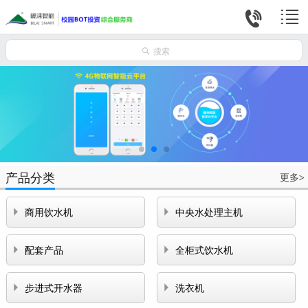



搜索
产品分类
更多
>


商用饮水机
中央水处理主机


配套产品
全柜式饮水机


步进式开水器
洗衣机