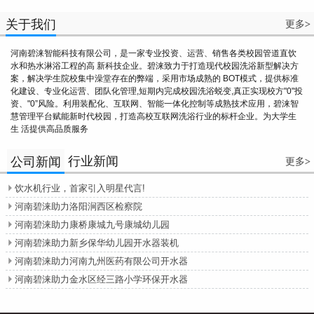
关于我们
更多
>
河南碧涞智能科技有限公司，是一家专业投资、运营、销售各类校园管道直饮
水和热水淋浴工程的高 新科技企业。碧涞致力于打造现代校园洗浴新型解决方
案，解决学生院校集中澡堂存在的弊端，采用市场成熟的 BOT模式，提供标准
化建设、专业化运营、团队化管理,短期内完成校园洗浴蜕变,真正实现校方"0"投
资、"0”风险。利用装配化、互联网、智能一体化控制等成熟技术应用，碧涞智
慧管理平台赋能新时代校园，打造高校互联网洗浴行业的标杆企业。为大学生
生 活提供高品质服务
行业新闻
公司新闻
更多
>
饮水机行业，首家引入明星代言!

河南碧涞助力洛阳涧西区检察院

河南碧涞助力康桥康城九号康城幼儿园

河南碧涞助力新乡保华幼儿园开水器装机

河南碧涞助力河南九州医药有限公司开水器

河南碧涞助力金水区经三路小学环保开水器
