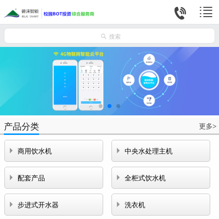



搜索
产品分类
更多
>


商用饮水机
中央水处理主机


配套产品
全柜式饮水机


步进式开水器
洗衣机