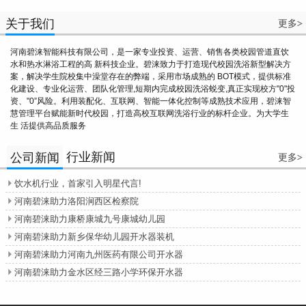
关于我们
更多
>
河南碧涞智能科技有限公司，是一家专业投资、运营、销售各类校园管道直饮
水和热水淋浴工程的高 新科技企业。碧涞致力于打造现代校园洗浴新型解决方
案，解决学生院校集中澡堂存在的弊端，采用市场成熟的 BOT模式，提供标准
化建设、专业化运营、团队化管理,短期内完成校园洗浴蜕变,真正实现校方"0"投
资、"0”风险。利用装配化、互联网、智能一体化控制等成熟技术应用，碧涞智
慧管理平台赋能新时代校园，打造高校互联网洗浴行业的标杆企业。为大学生
生 活提供高品质服务
行业新闻
公司新闻
更多
>
饮水机行业，首家引入明星代言!

河南碧涞助力洛阳涧西区检察院

河南碧涞助力康桥康城九号康城幼儿园

河南碧涞助力新乡保华幼儿园开水器装机

河南碧涞助力河南九州医药有限公司开水器

河南碧涞助力金水区经三路小学环保开水器
