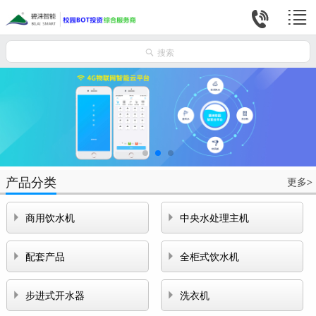



搜索
产品分类
更多
>


商用饮水机
中央水处理主机


配套产品
全柜式饮水机


步进式开水器
洗衣机