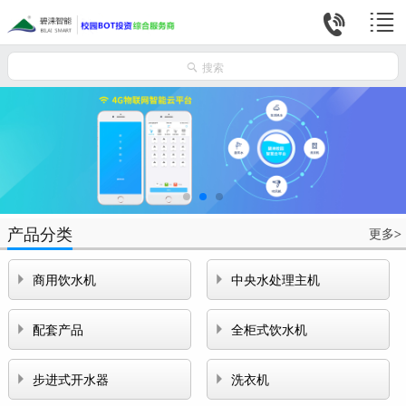



搜索
产品分类
更多
>


商用饮水机
中央水处理主机


配套产品
全柜式饮水机


步进式开水器
洗衣机