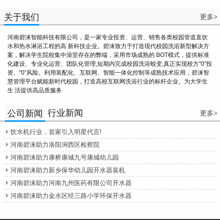
关于我们
更多
>
河南碧涞智能科技有限公司，是一家专业投资、运营、销售各类校园管道直饮
水和热水淋浴工程的高 新科技企业。碧涞致力于打造现代校园洗浴新型解决方
案，解决学生院校集中澡堂存在的弊端，采用市场成熟的 BOT模式，提供标准
化建设、专业化运营、团队化管理,短期内完成校园洗浴蜕变,真正实现校方"0"投
资、"0”风险。利用装配化、互联网、智能一体化控制等成熟技术应用，碧涞智
慧管理平台赋能新时代校园，打造高校互联网洗浴行业的标杆企业。为大学生
生 活提供高品质服务
行业新闻
公司新闻
更多
>
饮水机行业，首家引入明星代言!

河南碧涞助力洛阳涧西区检察院

河南碧涞助力康桥康城九号康城幼儿园

河南碧涞助力新乡保华幼儿园开水器装机

河南碧涞助力河南九州医药有限公司开水器

河南碧涞助力金水区经三路小学环保开水器
