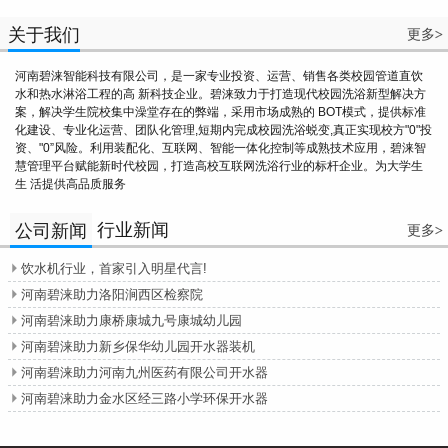
关于我们
更多
>
河南碧涞智能科技有限公司，是一家专业投资、运营、销售各类校园管道直饮
水和热水淋浴工程的高 新科技企业。碧涞致力于打造现代校园洗浴新型解决方
案，解决学生院校集中澡堂存在的弊端，采用市场成熟的 BOT模式，提供标准
化建设、专业化运营、团队化管理,短期内完成校园洗浴蜕变,真正实现校方"0"投
资、"0”风险。利用装配化、互联网、智能一体化控制等成熟技术应用，碧涞智
慧管理平台赋能新时代校园，打造高校互联网洗浴行业的标杆企业。为大学生
生 活提供高品质服务
行业新闻
公司新闻
更多
>
饮水机行业，首家引入明星代言!

河南碧涞助力洛阳涧西区检察院

河南碧涞助力康桥康城九号康城幼儿园

河南碧涞助力新乡保华幼儿园开水器装机

河南碧涞助力河南九州医药有限公司开水器

河南碧涞助力金水区经三路小学环保开水器
