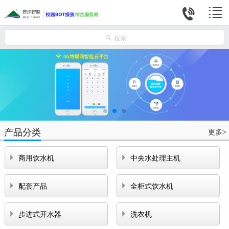



搜索
产品分类
更多
>


商用饮水机
中央水处理主机


配套产品
全柜式饮水机


步进式开水器
洗衣机