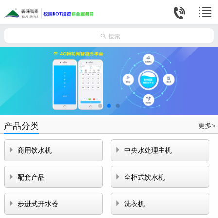



搜索
产品分类
更多
>


商用饮水机
中央水处理主机


配套产品
全柜式饮水机


步进式开水器
洗衣机