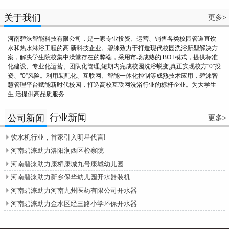
关于我们
更多
>
河南碧涞智能科技有限公司，是一家专业投资、运营、销售各类校园管道直饮
水和热水淋浴工程的高 新科技企业。碧涞致力于打造现代校园洗浴新型解决方
案，解决学生院校集中澡堂存在的弊端，采用市场成熟的 BOT模式，提供标准
化建设、专业化运营、团队化管理,短期内完成校园洗浴蜕变,真正实现校方"0"投
资、"0”风险。利用装配化、互联网、智能一体化控制等成熟技术应用，碧涞智
慧管理平台赋能新时代校园，打造高校互联网洗浴行业的标杆企业。为大学生
生 活提供高品质服务
行业新闻
公司新闻
更多
>
饮水机行业，首家引入明星代言!

河南碧涞助力洛阳涧西区检察院

河南碧涞助力康桥康城九号康城幼儿园

河南碧涞助力新乡保华幼儿园开水器装机

河南碧涞助力河南九州医药有限公司开水器

河南碧涞助力金水区经三路小学环保开水器
